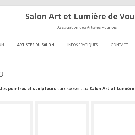
Salon Art et Lumière de Vou
Association des Artistes Vourlois
Aller au contenu
ON
ARTISTES DU SALON
INFOS PRATIQUES
CONTACT
13
istes
peintres
et
sculpteurs
qui exposent au
Salon Art et Lumièr