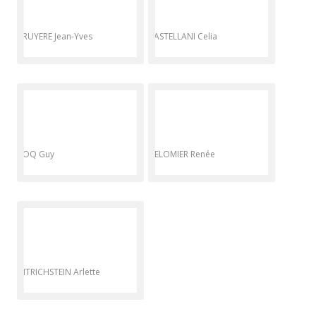
BRUYERE Jean-Yves
CASTELLANI Celia
COQ Guy
DELOMIER Renée
DITRICHSTEIN Arlette