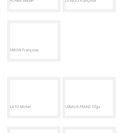
NACHBA Mikaël
NDONGO Françoise
PARRON Françoise
PILATO Michel
QUINAUX-FRANC Olga