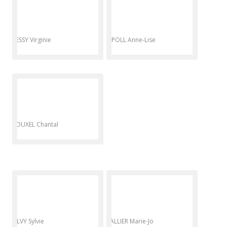
RESSY Virginie
RIPOLL Anne-Lise
ROUXEL Chantal
SILVY Sylvie
VALLIER Marie-Jo